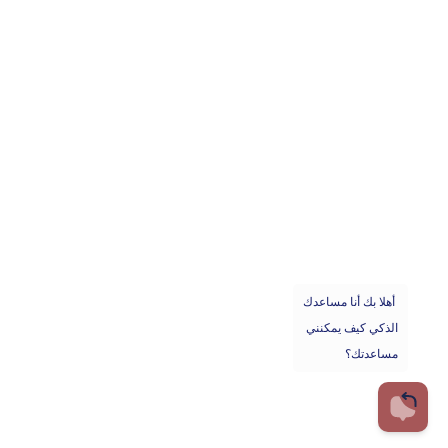
١١٩٥ كورنيش النيل، بولاق، القاهرة
ecti@fei.org.eg
02 25774425
حقوق النشر © 2025 غرفة الصناعات النسيجية @ ECTI